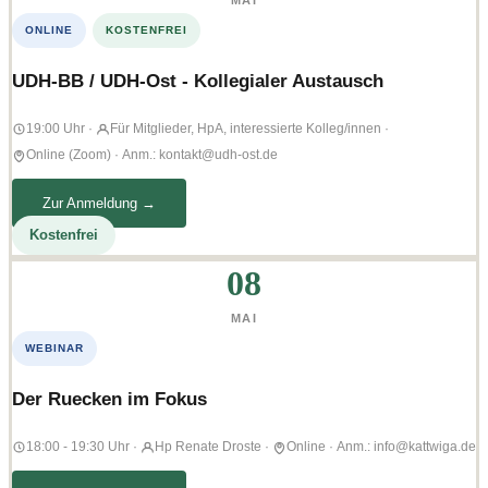
MAI
ONLINE
KOSTENFREI
UDH-BB / UDH-Ost - Kollegialer Austausch
19:00 Uhr
·
Für Mitglieder, HpA, interessierte Kolleg/innen
·
Online (Zoom)
·
Anm.: kontakt@udh-ost.de
Zur Anmeldung →
Kostenfrei
08
MAI
WEBINAR
Der Ruecken im Fokus
18:00 - 19:30 Uhr
·
Hp Renate Droste
·
Online
·
Anm.: info@kattwiga.de