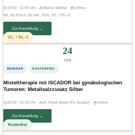
19:00 - 21:00 Uhr
·
Marius Steinke
·
Online
·
Hp, Hp-Psych, Hp sek., HpA · 65,- / 95,- €
Zur Anmeldung →
65,- / 95,- €
24
APR
WEBINAR
KOSTENFREI
Misteltherapie mit ISCADOR bei gynäkologischen
Tumoren: Metallsalzzusatz Silber
19:00 - 20:30 Uhr
·
Dr. Frank Mayer (Fa. Iscador)
·
Online
Zur Anmeldung →
Kostenfrei