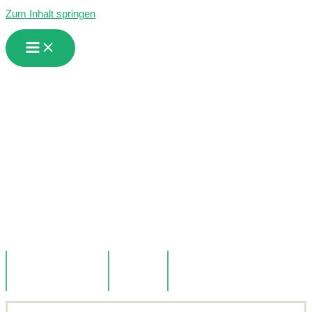
Zum Inhalt springen
Fach
fortbildungen
2026
Webinare, Kongresse und Präsenzveranstaltungen für
Heilpraktiker/innen – das komplette Jahresprogramm.
18
12
5
VERANSTALTUNGEN
WEBINARE
KOSTENLOS